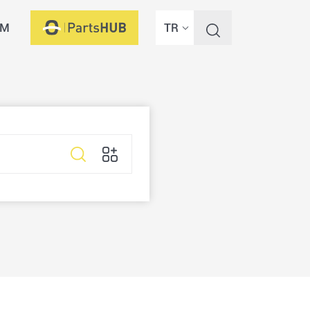
İM
TR