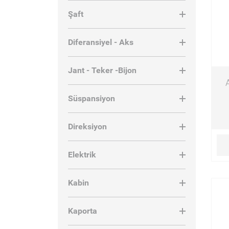
Piston Gömlek Set [
13
]
Şaft
Kaliper [
3
]
Diferansiyel - Aks
Kompresör [
81
]
Jant - Teker -Bijon
Hava Kurutucu [
21
]
Motor Yatakları [
1
]
Süspansiyon
Nipel [
14
]
Direksiyon
Saplama ve Civata [
1
]
Tandir kolu&Bugi kolu [
3
]
Elektrik
Retarder [
22
]
Kabin
Piston Kolu [
16
]
Kompresör Bağlantı
Kaporta
Parçaları [
34
]