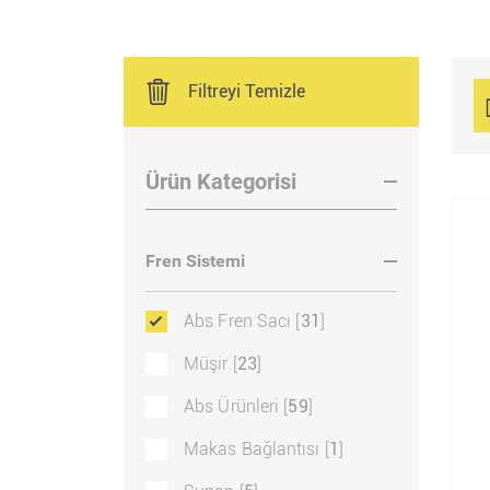
Filtreyi Temizle
Ürün Kategorisi
Fren Sistemi
Abs Fren Sacı [
31
]
Müşir [
23
]
Abs Ürünleri [
59
]
Makas Bağlantısı [
1
]