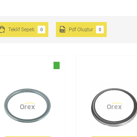
Teklif Sepeti
Pdf Oluştur
0
0