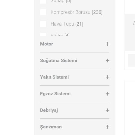
Supap [
5
]
Kompresör Borusu [
236
]
Hava Tüpü [
21
]
Salter [
4
]
Motor
Kompresör Kapağı [
98
]
Supap Tırnağı [
2
]
Soğutma Sistemi
Civata [
21
]
Yakıt Sistemi
Retarder Kazanı [
4
]
Egzoz Sistemi
Conta Emme Manifold [
1
]
Supap Motor Fren [
2
]
Debriyaj
Fren Körüğü [
20
]
Şanzıman
Kompresör Krankı [
11
]