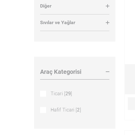
Diğer
Fren Ventili [
29
]
Fren Pedalı [
5
]
Sıvılar ve Yağlar
Conta Supap Kapak [
1
]
Conta Karter [
1
]
Fren Hortumu [
57
]
Retarder Hortumu [
43
]
Araç Kategorisi
Far Salteri [
2
]
Retarder Tm. Tk. [
2
]
Ticari [
29
]
Fren Müşiri [
32
]
Hafif Ticari [
2
]
Emniyet segmanı [
1
]
Fren Diski [
30
]