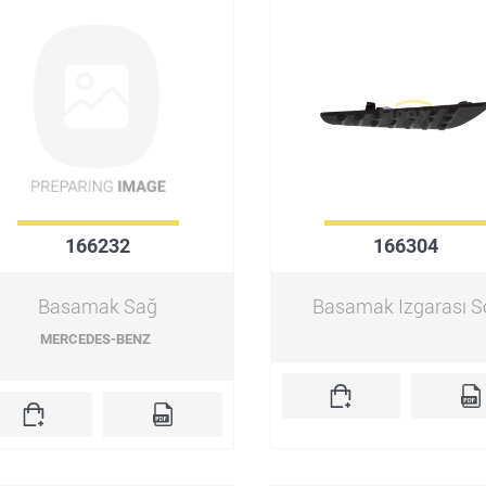
166232
166304
Basamak Sağ
Basamak Izgarası S
MERCEDES-BENZ