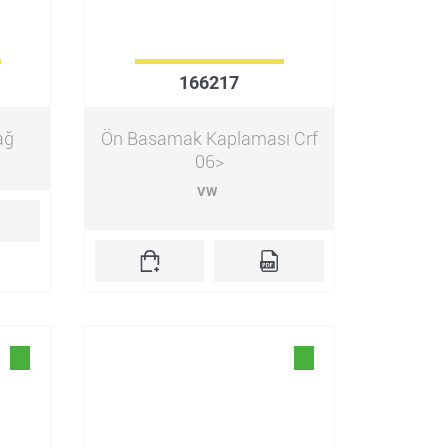
166217
ağ
Ön Basamak Kaplaması Crf
06>
VW