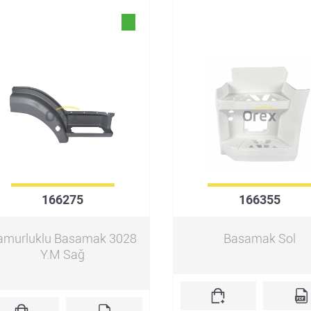
166275
166355
amurluklu Basamak 3028
Basamak Sol
Y.M Sağ