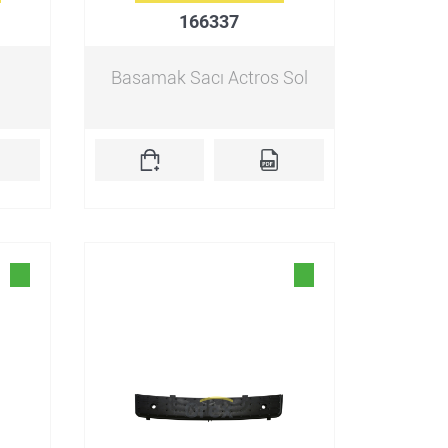
166337
Basamak Sacı Actros Sol