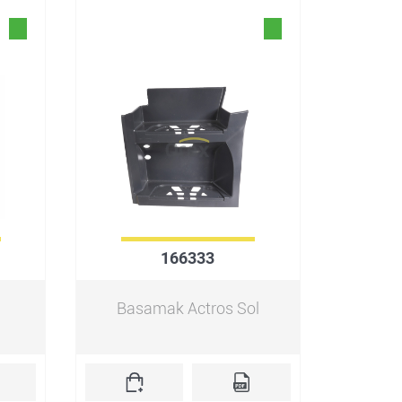
166333
Basamak Actros Sol