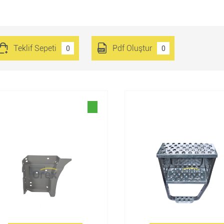
Teklif Sepeti
Pdf Oluştur
0
0