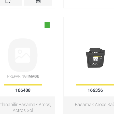
166408
166356
tlanabilir Basamak Arocs,
Basamak Arocs Sa
Actros Sol