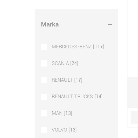
Çamurluk Bağlanti
Parçaları [
141
]
Marka
MERCEDES-BENZ [
117
]
SCANIA [
24
]
RENAULT [
17
]
RENAULT TRUCKS [
14
]
MAN [
13
]
VOLVO [
13
]