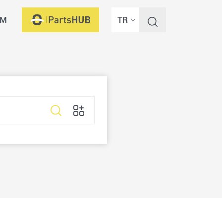
İM
TR