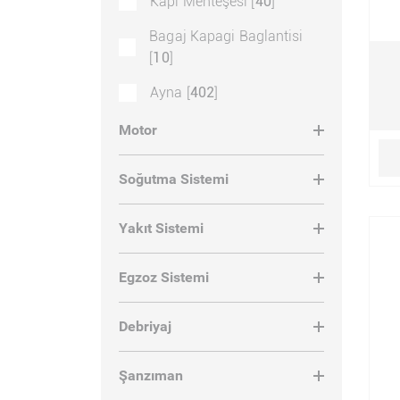
Kapi Menteşesi [
40
]
Bagaj Kapagi Baglantisi
[
10
]
Ayna [
402
]
Kapı [
58
]
Motor
Diğer [
9
]
Soğutma Sistemi
Cam Baglanti Parçalari
[
30
]
Yakıt Sistemi
Ayakkabilik [
18
]
Egzoz Sistemi
Silecek Baglanti Parçalari
[
42
]
Debriyaj
Sigorta Kapagi [
5
]
Şanzıman
Dolap Mentesesi ve