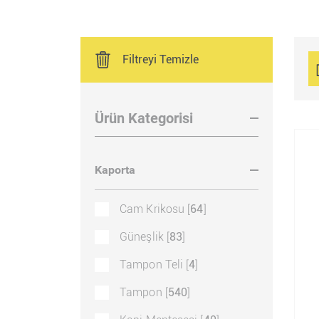
Filtreyi Temizle
Ürün Kategorisi
Kaporta
Cam Krikosu [
64
]
Güneşlik [
83
]
Tampon Teli [
4
]
Tampon [
540
]