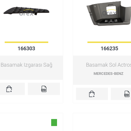
166303
166235
Basamak Izgarası Sağ
Basamak Sol Actro
MERCEDES-BENZ