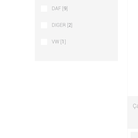
DAF [
9
]
DIGER [
2
]
VW [
1
]
Ç