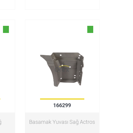
166299
ğ
Basamak Yuvası Sağ Actros