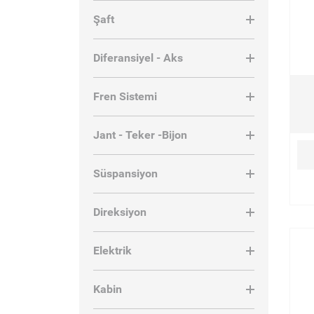
Parçalari [
5
]
Şaft
Kabin Duvar Baglanti
Parçalari [
63
]
Diferansiyel - Aks
Cam Ve Kapi Lastiği [
13
]
Fren Sistemi
Plaka Baglanti Parçalari [
6
]
Kapi Teli [
17
]
Jant - Teker -Bijon
Menteşe [
3
]
Süspansiyon
Rüzgar Deflektörü [
2
]
Tip Şildi [
55
]
Direksiyon
Kapi Kilit Mekanizmalari
Elektrik
[
69
]
Şasi [
17
]
Kabin
Panjur [
296
]