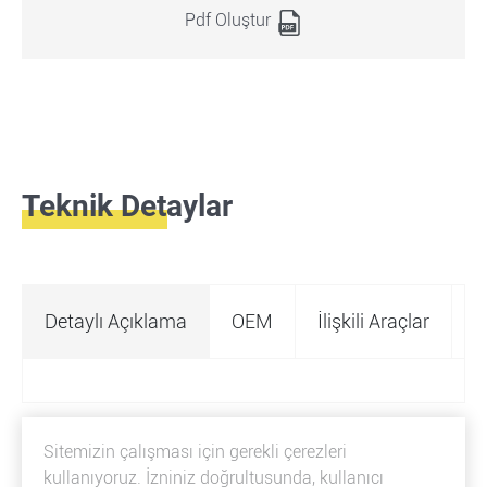
Pdf Oluştur
Teknik Detaylar
Detaylı Açıklama
OEM
İlişkili Araçlar
Ö
Sitemizin çalışması için gerekli çerezleri
kullanıyoruz. İzniniz doğrultusunda, kullanıcı