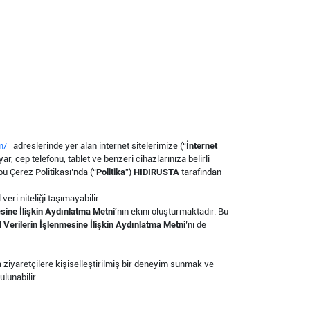
m/
adreslerinde yer alan internet sitelerimize (“
İnternet
r, cep telefonu, tablet ve benzeri cihazlarınıza belirli
bu Çerez Politikası’nda (“
Politika
”)
HIDIRUSTA
tarafından
veri niteliği taşımayabilir.
esine İlişkin Aydınlatma Metni’
nin ekini oluşturmaktadır. Bu
l Verilerin İşlenmesine İlişkin Aydınlatma Metni
’ni de
da ziyaretçilere kişiselleştirilmiş bir deneyim sunmak ve
ulunabilir.