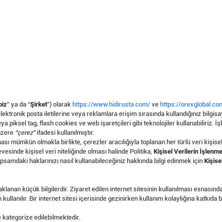
biz
” ya da “
Şirket
”) olarak
https://www.hidirusta.com/
ve
https://orexglobal.co
ektronik posta iletilerine veya reklamlara erişim sırasında kullandığınız bilgisaya
piksel tag, flash cookies ve web işaretçileri gibi teknolojiler kullanabiliriz. İş
 üzere
“çerez”
ifadesi kullanılmıştır.
nması mümkün olmakla birlikte, çerezler aracılığıyla toplanan her türlü veri kişisel 
vesinde kişisel veri niteliğinde olması halinde Politika,
Kişisel Verilerin İşlenm
apsamdaki haklarınızı nasıl kullanabileceğiniz hakkında bilgi edinmek için
Kişise
saklanan küçük bilgilerdir. Ziyaret edilen internet sitesinin kullanılması esnasın
kullanılır. Bir internet sitesi içerisinde gezinirken kullanım kolaylığına katkıda b
 kategorize edilebilmektedir.