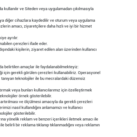
mda kullanılır ve Siteden veya uygulamadan çıkılmasıyla
 veya diğer cihazlara kaydedilir ve oturum veya uygulama
lerin amacı, ziyaretçilere daha hızlı ve iyi bir hizmet
ye ayrılır:
unabilen çerezleri ifade eder.
dışındaki kişilerin, ziyaret edilen alan üzerinden kullanıcı
da belirtilen amaçlar ile faydalanabilmekteyiz:
i için gerekli görülen çerezleri kullanabiliriz. Operasyonel
 tanıyan teknolojiler ile bu mecralardaki düzensiz
tırmak veya bunları kullanıcılarımız için özelleştirmek
knolojiler örnek gösterilebilir.
artırılması ve ölçülmesi amacıyla da gerekli çerezleri
erimizi nasıl kullandığını anlamamızı ve kullanıcı
ojiler gösterilebilir.
arına yönelik reklam ve benzeri içerikleri iletmek amacı ile
ile belirli bir reklama tıklanıp tıklanmadığını veya reklamın