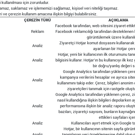
i kullanılması için zorunludur.
plamaz, saklamaz ve işlememizi sağlamaz, kişisel veri niteliği taşımaz.
i ve çerezin kullanım amacına ilişkin bilgiyi bulabilirsiniz.
ÇEREZİN TÜRÜ
AÇIKLAMA
Facebook tarafından, web sitesini ziyaret etti
Reklam
Facebook reklamcılığı tarafından desteklenen b
görüntülemek üzere kullanıl
Ziyaretçi Hotjar komut dosyasını kullanarak 
Analiz
ayarlanan bir Hotjar çere
Hotjar, yeni bir kullanıcının ilk oturumunu t
Analiz
bilgisini kullanır. Hotjar'ın bu kullanıcıyı ilk 
bir doğru/yanlış değeri s
Google Analytics tarafından yüklenen çere
kampanya verilerini hesaplar ve ayrıca siten
Analiz
kullanımını takip eder. Çerez, bilgileri anonim
ziyaretçileri tanımak için rastgele oluşt
Google Analytics tarafından yüklenen çerez, ziy
nasıl kullandığına ilişkin bilgileri depolarken
Analiz
performansına ilişkin bir analiz raporu oluş
bazıları, ziyaretçi sayısını, bunların kaynağı
ettikleri sayfaları içer
Analiz
Kullanıcıları ayırt etmek için Google ta
Hotjar, bir kullanıcının sitenin sayfa görün
Analiz
tanımlanan veri örneklemesine dahil olup o