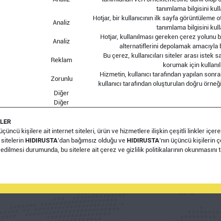
tanımlama bilgisini kull
Hotjar, bir kullanıcının ilk sayfa görüntüleme
Analiz
tanımlama bilgisini kull
Hotjar, kullanılması gereken çerez yolunu b
Analiz
alternatiflerini depolamak amacıyla b
Bu çerez, kullanıcıları siteler arası istek sa
Reklam
korumak için kullanılı
Hizmetin, kullanıcı tarafından yapılan sonrak
Zorunlu
kullanıcı tarafından oluşturulan doğru örneğ
Diğer
Diğer
TLER
cü kişilere ait internet siteleri, ürün ve hizmetlere ilişkin çeşitli linkler içereb
 sitelerin
HIDIRUSTA
’dan bağımsız olduğu ve
HIDIRUSTA
’nın üçüncü kişilerin 
et edilmesi durumunda, bu sitelere ait çerez ve gizlilik politikalarının okunmasını