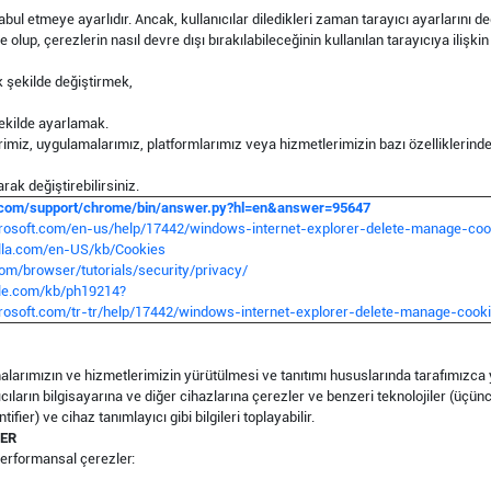
ul etmeye ayarlıdır. Ancak, kullanıcılar diledikleri zaman tarayıcı ayarlarını değ
 olup, çerezlerin nasıl devre dışı bırakılabileceğinin kullanılan tarayıcıya iliş
k şekilde değiştirmek,
şekilde ayarlamak.
erimiz, uygulamalarımız, platformlarımız veya hizmetlerimizin bazı özellikler
arak değiştirebilirsiniz.
.com/support/chrome/bin/answer.py?hl=en&answer=95647
crosoft.com/en-us/help/17442/windows-internet-explorer-delete-manage-coo
illa.com/en-US/kb/Cookies
om/browser/tutorials/security/privacy/
ple.com/kb/ph19214?
crosoft.com/tr-tr/help/17442/windows-internet-explorer-delete-manage-cook
alarımızın ve hizmetlerimizin yürütülmesi ve tanıtımı hususlarında tarafımızca y
cıların bilgisayarına ve diğer cihazlarına çerezler ve benzeri teknolojiler (üçüncü 
ier) ve cihaz tanımlayıcı gibi bilgileri toplayabilir.
LER
performansal çerezler: