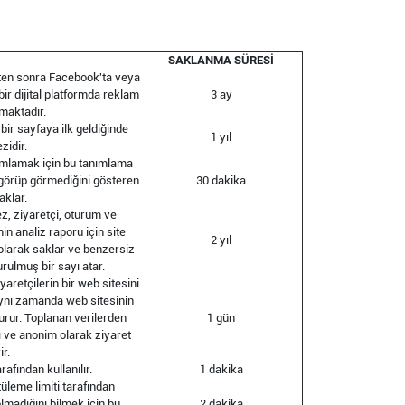
SAKLANMA SÜRESİ
kten sonra Facebook'ta veya
ir dijital platformda reklam
3 ay
maktadır.
bir sayfaya ilk geldiğinde
1 yıl
zidir.
anımlamak için bu tanımlama
kez görüp görmediğini gösteren
30 dakika
aklar.
z, ziyaretçi, oturum ve
in analiz raporu için site
2 yıl
 olarak saklar ve benzersiz
urulmuş bir sayı atar.
aretçilerin bir web sitesini
 aynı zamanda web sitesinin
turur. Toplanan verilerden
1 gün
nı ve anonim olarak ziyaret
ir.
rafından kullanılır.
1 dakika
tüleme limiti tarafından
lmadığını bilmek için bu
2 dakika