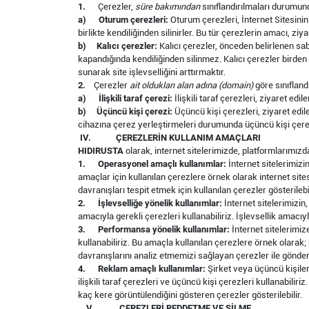
1.
Çerezler,
süre bakımından
sınıflandırılmaları durumund
a)
Oturum çerezleri:
Oturum çerezleri, İnternet Sitesinin
birlikte kendiliğinden silinirler. Bu tür çerezlerin amacı, ziya
b)
Kalıcı çerezler:
Kalıcı çerezler, önceden belirlenen sa
kapandığında kendiliğinden silinmez. Kalıcı çerezler birden 
sunarak site işlevselliğini arttırmaktır.
2.
Çerezler
ait oldukları alan adına (domain)
göre sınıflandı
a)
İlişkili taraf çerezi:
İlişkili taraf çerezleri, ziyaret edi
b)
Üçüncü kişi çerezi:
Üçüncü kişi çerezleri, ziyaret edilen
cihazına çerez yerleştirmeleri durumunda üçüncü kişi çer
IV.
ÇEREZLERİN KULLANIM AMAÇLARI
HIDIRUSTA
olarak, internet sitelerimizde, platformlarımız
1.
Operasyonel amaçlı kullanımlar:
İnternet sitelerimizi
amaçlar için kullanılan çerezlere örnek olarak internet sit
davranışları tespit etmek için kullanılan çerezler gösterilebil
2.
İşlevselliğe yönelik kullanımlar:
İnternet sitelerimizin
amacıyla gerekli çerezleri kullanabiliriz. İşlevsellik amacıyl
3.
Performansa yönelik kullanımlar:
İnternet sitelerimiz
kullanabiliriz. Bu amaçla kullanılan çerezlere örnek olarak; 
davranışlarını analiz etmemizi sağlayan çerezler ile gönderdi
4.
Reklam amaçlı kullanımlar:
Şirket veya üçüncü kişilere
ilişkili taraf çerezleri ve üçüncü kişi çerezleri kullanabilir
kaç kere görüntülendiğini gösteren çerezler gösterilebilir.
V.
ÇEREZLERİ REDDETME VE SİLME