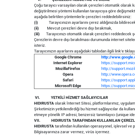
Çoğu tarayıcı varsayılan olarak çerezleri otomatik olarak kab
değiştirilmesi yöntemi kullanılan tarayıcıya göre değişmekte
aşağıda belirtilen yöntemlerle çerezleri reddedebilirsiniz:
(i)
Tarayıcınızın ayarlarını çerez aldığınızda bildirece
(ii)
Mevcut çerezleri devre dışı bırakmak,
(iii)
Tarayıcınızı otomatik olarak çerezleri reddedecek 
Çerezlerin devre dışı bırakılması durumunda internet sitel
isteriz.
Tarayıcınızın ayarlarını aşağıdaki tablodan ilgili link’e tıklay
Google Chrome
http://www.google
Internet Explorer
https://support.mi
MozillaFirefox
http://support.moz
Opera
http://www.opera.c
Safari
https://support.ap
Microsoft Edge
https://support.mi
VI.
YETKİLİ HİZMET SAĞLAYICILAR
HIDIRUSTA
olarak İnternet Sitesi, platformlarımız, uygulam
Şirketimizin yetkilendirdiği bu hizmet sağlayıcılar da kullanı
etmeye yönelik IP adresi, benzersiz tanımlayıcı (unique identif
VII.
HIDIRUSTA
TARAFINDAN KULLANILAN ÇEREZ
HIDIRUSTA
tarafından kullanılan operasyonel, işlevsel ve 
Bilgisayarınıza zarar vermez, virüs içermez.