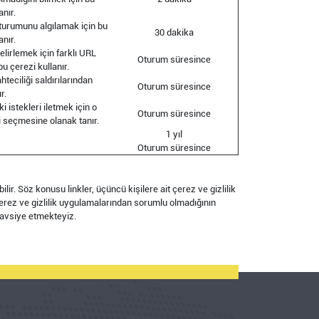
anır.
 oturumunu algılamak için bu
30 dakika
anır.
elirlemek için farklı URL
Oturum süresince
u çerezi kullanır.
hteciliği saldırılarından
Oturum süresince
r.
i istekleri iletmek için o
Oturum süresince
i seçmesine olanak tanır.
1 yıl
Oturum süresince
ilir. Söz konusu linkler, üçüncü kişilere ait çerez ve gizlilik
çerez ve gizlilik uygulamalarından sorumlu olmadığının
 tavsiye etmekteyiz.