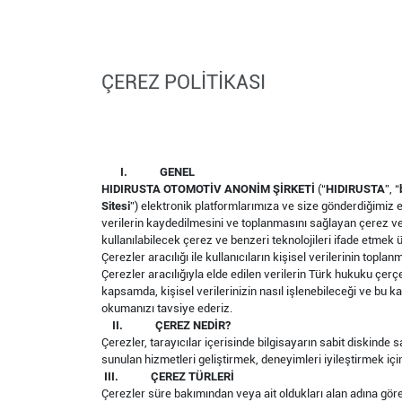
ÇEREZ POLİTİKASI
I.
GENEL
HIDIRUSTA OTOMOTİV ANONİM ŞİRKETİ
(“
HIDIRUSTA
”, “
Sitesi
”) elektronik platformlarımıza ve size gönderdiğimiz el
verilerin kaydedilmesini ve toplanmasını sağlayan çerez veya 
kullanılabilecek çerez ve benzeri teknolojileri ifade etmek
Çerezler aracılığı ile kullanıcıların kişisel verilerinin topla
Çerezler aracılığıyla elde edilen verilerin Türk hukuku çerçe
kapsamda, kişisel verilerinizin nasıl işlenebileceği ve bu k
okumanızı tavsiye ederiz.
II.
ÇEREZ NEDİR?
Çerezler, tarayıcılar içerisinde bilgisayarın sabit diskinde 
sunulan hizmetleri geliştirmek, deneyimleri iyileştirmek için 
III.
ÇEREZ TÜRLERİ
Çerezler süre bakımından veya ait oldukları alan adına göre