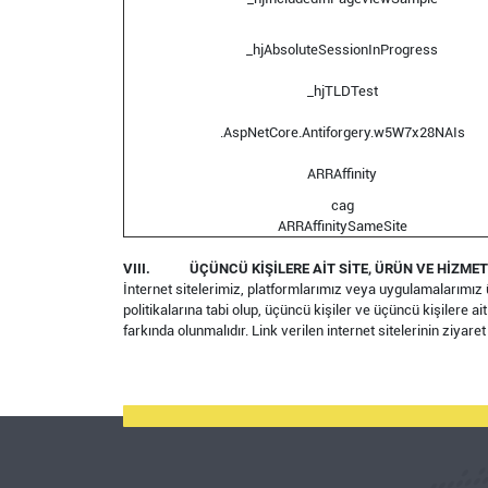
_hjAbsoluteSessionInProgress
_hjTLDTest
.AspNetCore.Antiforgery.w5W7x28NAIs
ARRAffinity
cag
ARRAffinitySameSite
VIII.
ÜÇÜNCÜ KİŞİLERE AİT SİTE, ÜRÜN VE HİZME
İnternet sitelerimiz, platformlarımız veya uygulamalarımız üçün
politikalarına tabi olup, üçüncü kişiler ve üçüncü kişilere ait
farkında olunmalıdır. Link verilen internet sitelerinin ziyar