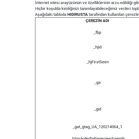
İnternet sitesi arayüzünün ve özelliklerinin arzu edildiği gib
Hiçbir koşulda kimliğinizi tanımlayabileceğimiz verileri to
Aşağıdaki tabloda
HIDIRUSTA
tarafından kullanılan çerezler
ÇEREZİN ADI
_fbp
_hjid
_hjFirstSeen
_ga
_gid
_gat_gtag_UA_120214064_1
_hjIncludedInPageviewSample