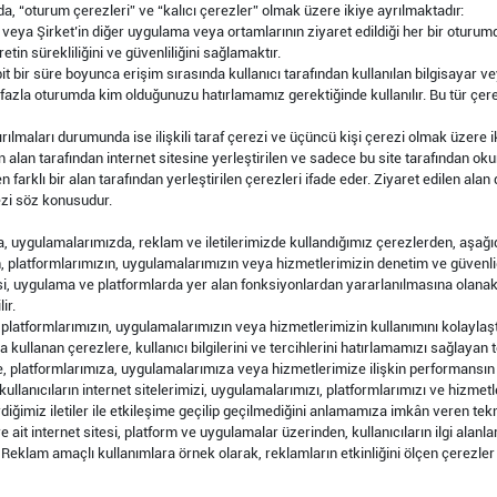
a, “oturum çerezleri” ve “kalıcı çerezler” olmak üzere ikiye ayrılmaktadır:
 veya Şirket’in diğer uygulama veya ortamlarının ziyaret edildiği her bir oturu
retin sürekliliğini ve güvenliliğini sağlamaktır.
bit bir süre boyunca erişim sırasında kullanıcı tarafından kullanılan bilgisayar
fazla oturumda kim olduğunuzu hatırlamamız gerektiğinde kullanılır. Bu tür çerez
rılmaları durumunda ise ilişkili taraf çerezi ve üçüncü kişi çerezi olmak üzere iki
len alan tarafından internet sitesine yerleştirilen ve sadece bu site tarafından ok
 farklı bir alan tarafından yerleştirilen çerezleri ifade eder. Ziyaret edilen alan 
ezi söz konusudur.
da, uygulamalarımızda, reklam ve iletilerimizde kullandığımız çerezlerden, aşağı
n, platformlarımızın, uygulamalarımızın veya hizmetlerimizin denetim ve güvenliğ
esi, uygulama ve platformlarda yer alan fonksiyonlardan yararlanılmasına olanak
ir.
, platformlarımızın, uygulamalarımızın veya hizmetlerimizin kullanımını kolaylaş
a kullanan çerezlere, kullanıcı bilgilerini ve tercihlerini hatırlamamızı sağlayan te
e, platformlarımıza, uygulamalarımıza veya hizmetlerimize ilişkin performansın 
kullanıcıların internet sitelerimizi, uygulamalarımızı, platformlarımızı ve hizmetl
ğimiz iletiler ile etkileşime geçilip geçilmediğini anlamamıza imkân veren teknol
 ait internet sitesi, platform ve uygulamalar üzerinden, kullanıcıların ilgi alanl
iz. Reklam amaçlı kullanımlara örnek olarak, reklamların etkinliğini ölçen çerezler 