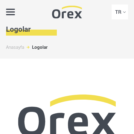
TR
Logolar
Anasayfa
Logolar