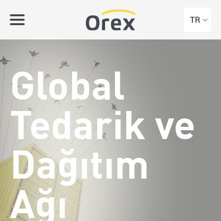
TR
Global
Tedarik ve
Dağıtım
Ağı