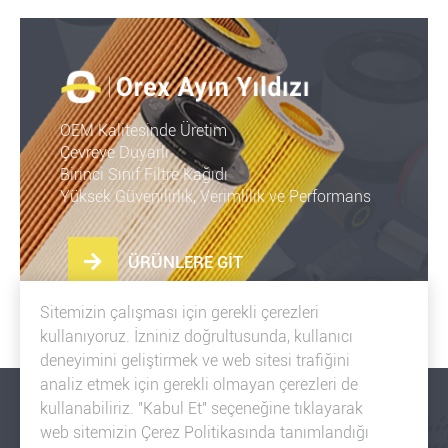
OEM Kalitesinde Üretim
Çevreye Duyarlı
Birinci Sınıf Filtre Kağıdı
Yüksek Güvenilirlik, Verimlilik ve Performans
ÜRÜNLERE GİT
Sitemizin çalışması için gerekli çerezleri
kullanıyoruz. İzniniz doğrultusunda, kullanıcı
deneyimini geliştirmek ve web sitesi trafiğini
analiz etmek için gerekli olmayan çerezleri de
kullanabiliriz. "Kabul Et" seçeneğine tıklayarak
web sitemizin Çerez Politikasında tanımlandığı