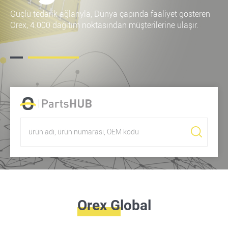
Güçlü tedarik ağlarıyla, Dünya çapında faaliyet gösteren
Orex, 4.000 dağıtım noktasından müşterilerine ulaşır.
Orex Global