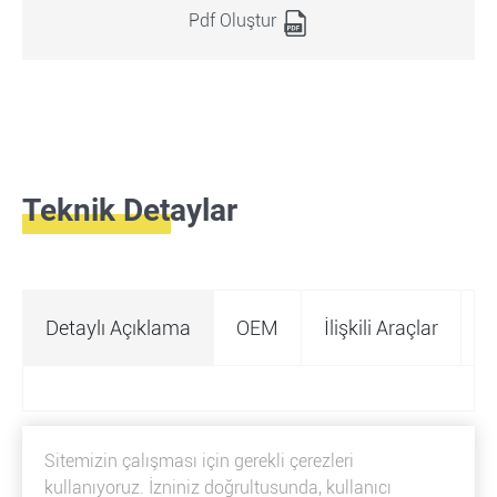
Pdf Oluştur
Teknik Detaylar
Detaylı Açıklama
OEM
İlişkili Araçlar
Ö
Sitemizin çalışması için gerekli çerezleri
kullanıyoruz. İzniniz doğrultusunda, kullanıcı