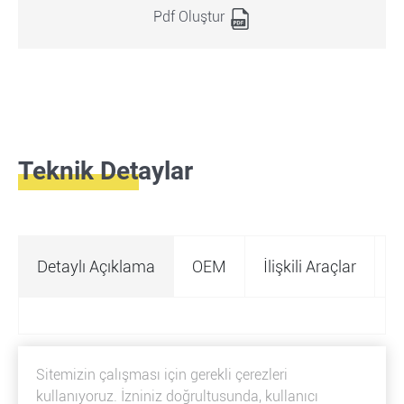
Pdf Oluştur
Teknik Detaylar
Detaylı Açıklama
OEM
İlişkili Araçlar
Ö
Sitemizin çalışması için gerekli çerezleri
kullanıyoruz. İzniniz doğrultusunda, kullanıcı