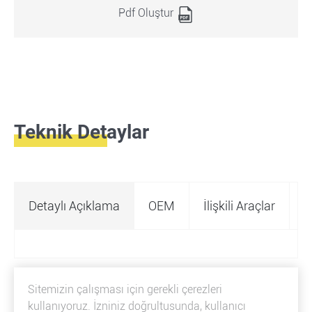
Pdf Oluştur
Teknik Detaylar
Detaylı Açıklama
OEM
İlişkili Araçlar
Ö
Sitemizin çalışması için gerekli çerezleri
kullanıyoruz. İzniniz doğrultusunda, kullanıcı