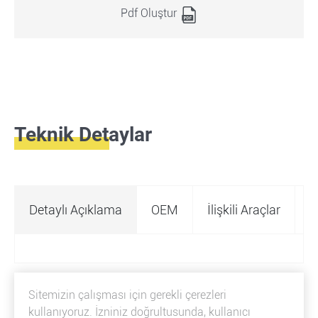
Pdf Oluştur
Teknik Detaylar
Detaylı Açıklama
OEM
İlişkili Araçlar
Ö
Sitemizin çalışması için gerekli çerezleri
kullanıyoruz. İzniniz doğrultusunda, kullanıcı