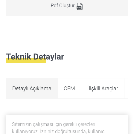
Pdf Oluştur
Teknik Detaylar
Detaylı Açıklama
OEM
İlişkili Araçlar
Ö
Sitemizin çalışması için gerekli çerezleri
kullanıyoruz. İzniniz doğrultusunda, kullanıcı