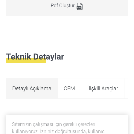
Pdf Oluştur
Teknik Detaylar
Detaylı Açıklama
OEM
İlişkili Araçlar
Ö
Sitemizin çalışması için gerekli çerezleri
kullanıyoruz. İzniniz doğrultusunda, kullanıcı