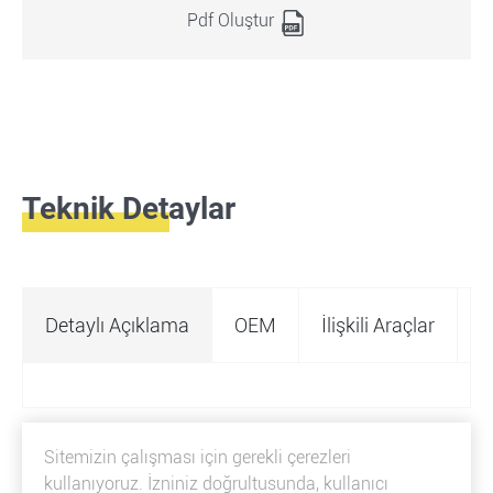
Pdf Oluştur
Teknik Detaylar
Detaylı Açıklama
OEM
İlişkili Araçlar
Ö
Sitemizin çalışması için gerekli çerezleri
kullanıyoruz. İzniniz doğrultusunda, kullanıcı