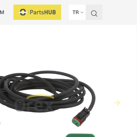
İM
TR