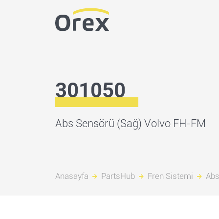
301050
Abs Sensörü (Sağ) Volvo FH-FM
Anasayfa
PartsHub
Fren Sistemi
Abs