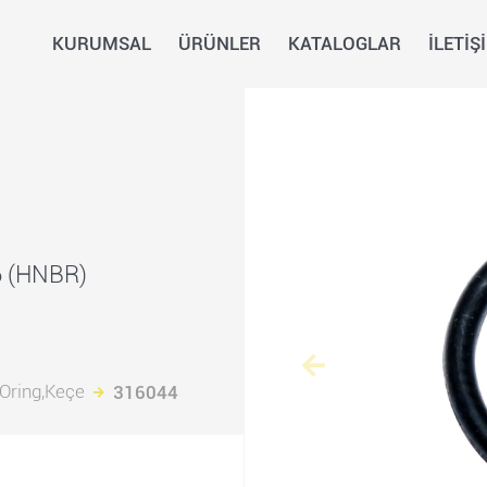
KURUMSAL
ÜRÜNLER
KATALOGLAR
İLETİŞ
6 (HNBR)
Oring,Keçe
316044