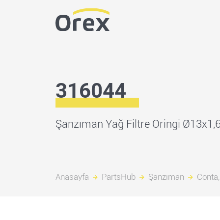
316044
Şanzıman Yağ Filtre Oringi Ø13x1,
Anasayfa
PartsHub
Şanzıman
Conta,