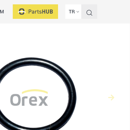
İM
TR