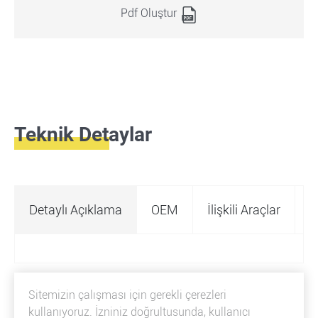
Pdf Oluştur
Teknik Detaylar
Detaylı Açıklama
OEM
İlişkili Araçlar
Ö
Sitemizin çalışması için gerekli çerezleri
kullanıyoruz. İzniniz doğrultusunda, kullanıcı