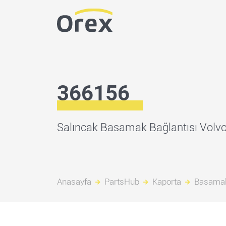
366156
Salıncak Basamak Bağlantısı Volv
Anasayfa
PartsHub
Kaporta
Basama