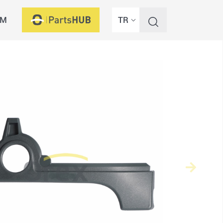
İM
TR