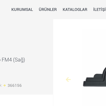
KURUMSAL
ÜRÜNLER
KATALOGLAR
İLETİŞ
o FM4 (Sağ)
k
366156