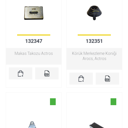
132347
132351
Makas Takozu Actros
Körük Merkezleme Koniği
Arocs, Actros