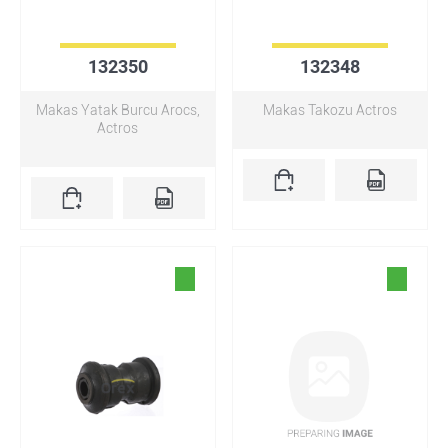
132350
132348
Makas Yatak Burcu Arocs,
Makas Takozu Actros
Actros