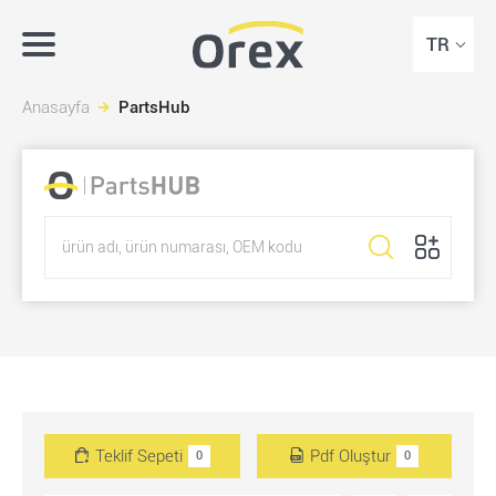
TR
Anasayfa
PartsHub
Teklif Sepeti
Pdf Oluştur
0
0