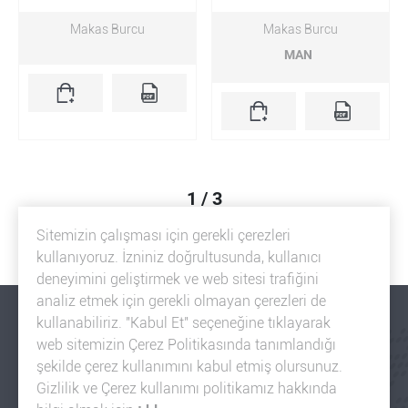
Makas Burcu
Makas Burcu
MAN
1 / 3
1
2
3
Sitemizin çalışması için gerekli çerezleri
kullanıyoruz. İzniniz doğrultusunda, kullanıcı
deneyimini geliştirmek ve web sitesi trafiğini
analiz etmek için gerekli olmayan çerezleri de
kullanabiliriz. "Kabul Et" seçeneğine tıklayarak
web sitemizin Çerez Politikasında tanımlandığı
şekilde çerez kullanımını kabul etmiş olursunuz.
Gizlilik ve Çerez kullanımı politikamız hakkında