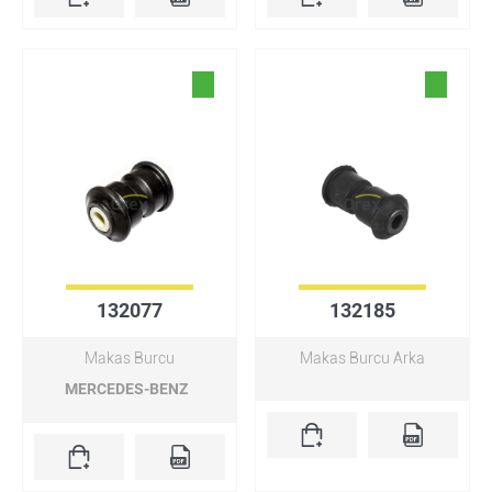
132077
132185
Makas Burcu
Makas Burcu Arka
MERCEDES-BENZ