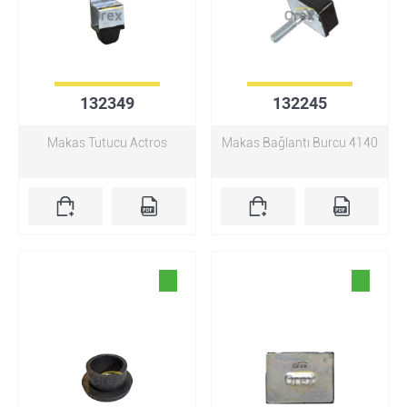
132349
132245
Makas Tutucu Actros
Makas Bağlantı Burcu 4140