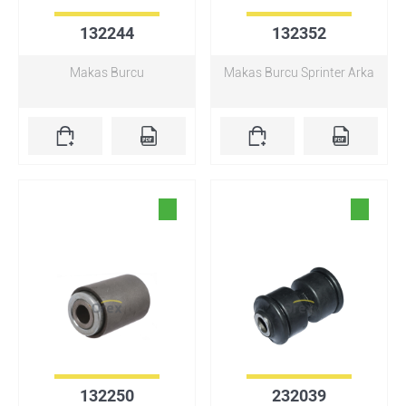
132244
132352
Makas Burcu
Makas Burcu Sprinter Arka
132250
232039